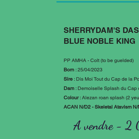
SHERRYDAM'S DAS
BLUE NOBLE KING
PP AMHA - Colt (to be guelded)
Born
: 25/04/2023
Sire
: Dis Moi Tout du Cap de la P
Dam
: Demoiselle Splash du Cap 
Colour
: Alezan roan splash (2 ye
ACAN N/D2 - Skeletal Atavism N
A v
en
dre - 2