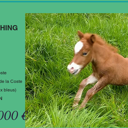
HING
oste
de la Coste
ux bleus)
/N
 000 €